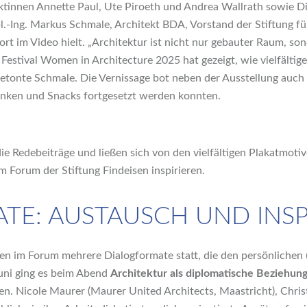
ektinnen Annette Paul, Ute Piroeth und Andrea Wallrath sowie 
l.-Ing. Markus Schmale, Architekt BDA, Vorstand der Stiftung fü
ort im Video hielt. „Architektur ist nicht nur gebauter Raum, s
estival Women in Architecture 2025 hat gezeigt, wie vielfältige
betonte Schmale. Die Vernissage bot neben der Ausstellung auch
änken und Snacks fortgesetzt werden konnten.
ie Redebeiträge und ließen sich von den vielfältigen Plakatmot
m Forum der Stiftung Findeisen inspirieren.
TE: AUSTAUSCH UND INSP
n im Forum mehrere Dialogformate statt, die den persönlichen 
Juni ging es beim Abend
Architektur als diplomatische Beziehun
n. Nicole Maurer (Maurer United Architects, Maastricht), Chris