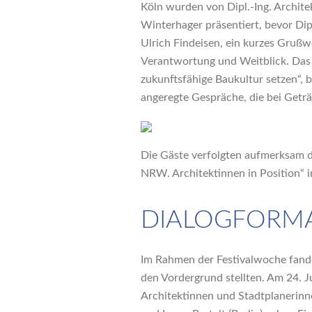
Köln wurden von Dipl.-Ing. Archit
Winterhager präsentiert, bevor Dip
Ulrich Findeisen, ein kurzes Grußw
Verantwortung und Weitblick. Das F
zukunftsfähige Baukultur setzen“, 
angeregte Gespräche, die bei Getr
Die Gäste verfolgten aufmerksam d
NRW. Architektinnen in Position“ i
DIALOGFORMA
Im Rahmen der Festivalwoche fande
den Vordergrund stellten. Am 24. 
Architektinnen und Stadtplanerinne