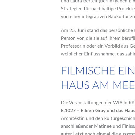
und Laura Bertelt (Berlin) gaben Ei
Strategien für nachhaltige Projekt
von einer integrativen Baukultur z
Am 25. Juni stand das persönliche 
Person vor, die sie auf ihrem berufl
Professorin oder ein Vorbild aus G
weiblicher Einflussnahme, das zah
FILMISCHE EIN
HAUS AM MEE
Die Veranstaltungen der WiA in Köl
E.1027 – Eileen Gray und das Hau
Architektin und den kulturgeschich
anschließender Matinee und Finissa
guter Letzt noch einmal die ausgest