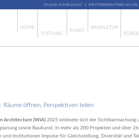
ONLINE ANMELDUNG
IHR FÖRDERANTRAG AN DIE
HOME
BAUKULTUR
KUNST
STIFTUNG
FÖRD
 Räume öffnen, Perspektiven teilen
 Architecture (WiA)
2025 widmete sich der Sichtbarmachung u
umplanung sowie Baukunst. In mehr als 200 Projekten und über 2
 und Institutionen Impulse für Gleichstellung, Diversität und Te