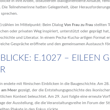
nblicke in ihre Arbeit, diskutierten dialogorientierte Ansätze, fe
e. Die Teilnehmerinne hatten Gelegenheit, über Herausforderung
u sprechen.
Erzählen im Mittelpunkt: Beim Dialog
Von Frau zu Frau
stellten 
ichen oder privaten Weg inspiriert, unterstützt oder geprägt hat,
eschichte und Literatur. In einem Pecha-Kucha-artigen Format en
lreiche Gespräche eröffnete und den gemeinsamen Austausch för
BLICKE: E.1027 – EILEEN
R
n endete mit filmischen Einblicken in die Baugeschichte. Am 2
s am Meer
gezeigt, der die Entstehungsgeschichte des ikonisch
tlichen Kontext beleuchtet. Am 29. Juni folgte eine erneute Vor
ge der Ausstellung, die die Veranstaltungsreihe im Forum der S
ellten Plakate in den Fokus rückte.