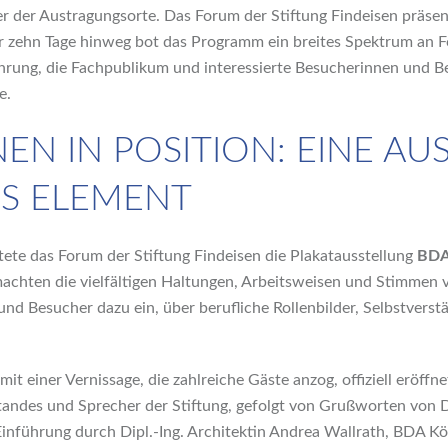
r der Austragungsorte. Das Forum der Stiftung Findeisen präsen
er zehn Tage hinweg bot das Programm ein breites Spektrum an F
ührung, die Fachpublikum und interessierte Besucherinnen und
e.
EN IN POSITION: EINE AU
ES ELEMENT
ete das Forum der Stiftung Findeisen die Plakatausstellung
BDA 
achten die vielfältigen Haltungen, Arbeitsweisen und Stimmen 
nd Besucher dazu ein, über berufliche Rollenbilder, Selbstvers
it einer Vernissage, die zahlreiche Gäste anzog, offiziell eröf
ndes und Sprecher der Stiftung, gefolgt von Grußworten von Dip
Einführung durch Dipl.-Ing. Architektin Andrea Wallrath, BDA K