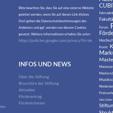
CUBI
Bitte beachten Sie, dass Sie auf eine externe Website
Fahrradin
geleitet werden, wenn Sie auf diesen Link klicken.
Fakultä
Dort gelten die Datenschutzbestimmungen des
Forum
Anbieters und ggf. werden von diesem Cookies
Förd
R
gesetzt. Weitere Informationen erhalten Sie unter:
https://policies.google.com/privacy?hl=de
Hochsch
K
Kunst
Mark
Maste
INFOS UND NEWS
Masterpre
Mastersc
Über die Stiftung
Musiksc
Broschüre der Stiftung
Niederla
Aktuelles
Preisverl
Förderantrag
Sala Lieber
Förderkriterien
Stiftu
alen
Struk