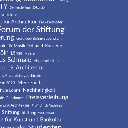
Bildung
TY
Denkmalpflege
Exkursion
frastruktur
t für Architektur
Felix Feldhofer
Forum der Stiftung
erung
Gottfried-Böhm-Stipendium
ule für Musik Detmold
Konzerte
öln
Löhne
Malerei
us Schmale
Masterarbeiten
rpreis Architektur
is Architekturgeschichte
Merzenich
hau 2023
Nachhaltigkeit
hule Löhne
Preisverleihung
nde
Penthouse
eihung Architektur
Prof. Ulrich Findeisen
Stiftung
Stiftung Findeisen
ng für Kunst und Baukultur
Studenten
turwandel