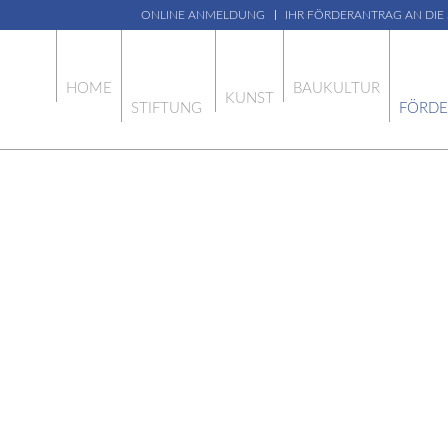
ONLINE ANMELDUNG
IHR FÖRDERANTRAG AN DIE
HOME
BAUKULTUR
KUNST
STIFTUNG
FÖRD
FÖRDERGELDE