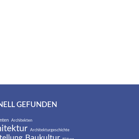
NELL GEFUNDEN
nten
Architekten
itektur
Architekturgeschichte
Baukultur
tellung