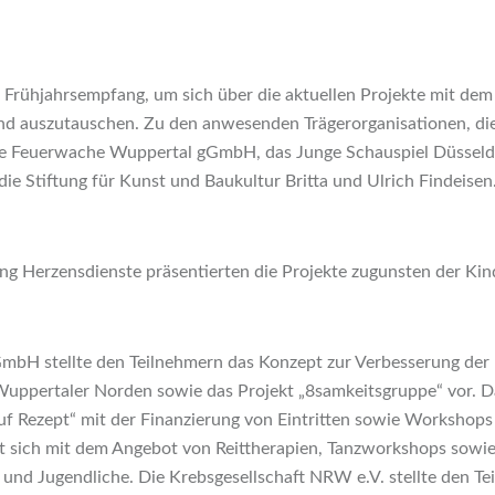
Frühjahrsempfang, um sich über die aktuellen Projekte mit dem
nd auszutauschen. Zu den anwesenden Trägerorganisationen, die
lte Feuerwache Wuppertal gGmbH, das Junge Schauspiel Düsseldor
ie Stiftung für Kunst und Baukultur Britta und Ulrich Findeisen
ung Herzensdienste präsentierten die Projekte zugunsten der Ki
mbH stellte den Teilnehmern das Konzept zur Verbesserung der
uppertaler Norden sowie das Projekt „8samkeitsgruppe“ vor. D
auf Rezept“ mit der Finanzierung von Eintritten sowie Workshop
rt sich mit dem Angebot von Reittherapien, Tanzworkshops sowi
r und Jugendliche. Die Krebsgesellschaft NRW e.V. stellte den T