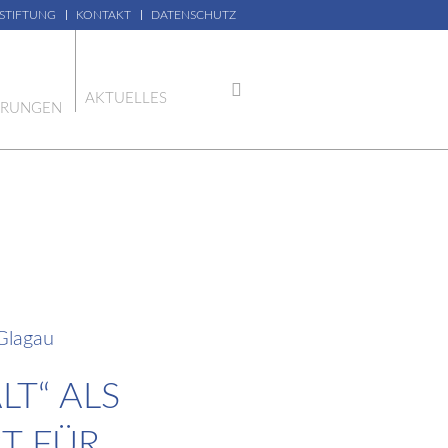
 STIFTUNG
KONTAKT
DATENSCHUTZ
AKTUELLES
ERUNGEN
Glagau
LT“ ALS
T FÜR