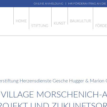
ONLINE ANMELDUNG
IHR FÖRDERANTRAG AN DIE
HOME
BAUKULTUR
KUNST
STIFTUNG
FÖRD
erstiftung Herzensdienste Gesche Hugger & Marion 
 VILLAGE MORSCHENICH-A
PROJEKT UND ZUKUNFTSOR