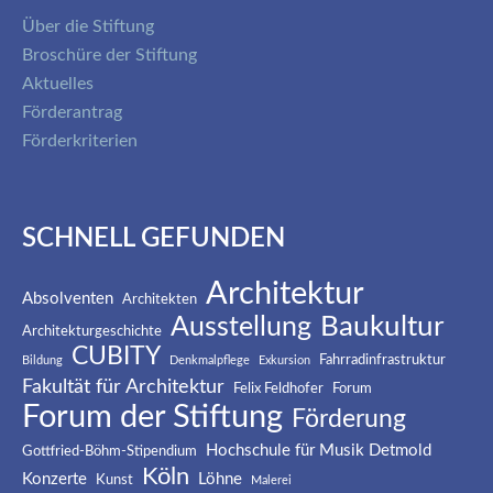
Über die Stiftung
Broschüre der Stiftung
Aktuelles
Förderantrag
Förderkriterien
SCHNELL GEFUNDEN
Architektur
Absolventen
Architekten
Baukultur
Ausstellung
Architekturgeschichte
CUBITY
Fahrradinfrastruktur
Bildung
Denkmalpflege
Exkursion
Fakultät für Architektur
Felix Feldhofer
Forum
Forum der Stiftung
Förderung
Hochschule für Musik Detmold
Gottfried-Böhm-Stipendium
Köln
Konzerte
Löhne
Kunst
Malerei