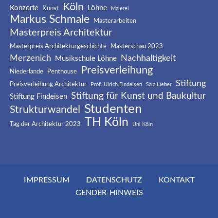
Köln
Konzerte
Löhne
Kunst
Malerei
Markus Schmale
Masterarbeiten
Masterpreis Architektur
Masterpreis Architekturgeschichte
Masterschau 2023
Merzenich
Nachhaltigkeit
Musikschule Löhne
Preisverleihung
Niederlande
Penthouse
Stiftung
Preisverleihung Architektur
Prof. Ulrich Findeisen
Sala Lieber
Stiftung für Kunst und Baukultur
Stiftung Findeisen
Studenten
Strukturwandel
TH Köln
Tag der Architektur 2023
Uni Köln
IMPRESSUM
DATENSCHUTZ
KONTAKT
GENDER-HINWEIS