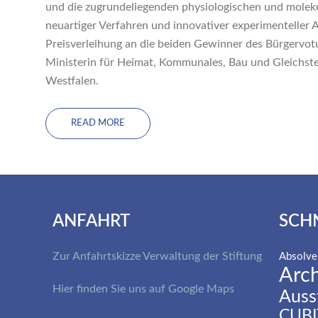
und die zugrundeliegenden physiologischen und molek
neuartiger Verfahren und innovativer experimenteller 
Preisverleihung an die beiden Gewinner des Bürgervot
Ministerin für Heimat, Kommunales, Bau und Gleichste
Westfalen.
READ MORE
ANFAHRT
SCH
Zur Anfahrtskizze Verwaltung der Stiftung
Absolve
Arch
Hier finden Sie uns auf Google Maps
Auss
CUBI