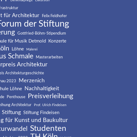
Denkmalpflege
Exkursion
frastruktur
t für Architektur
Felix Feldhofer
Forum der Stiftung
erung
Gottfried-Böhm-Stipendium
ule für Musik Detmold
Konzerte
öln
Löhne
Malerei
us Schmale
Masterarbeiten
rpreis Architektur
is Architekturgeschichte
Merzenich
hau 2023
Nachhaltigkeit
hule Löhne
Preisverleihung
nde
Penthouse
eihung Architektur
Prof. Ulrich Findeisen
Stiftung
Stiftung Findeisen
ng für Kunst und Baukultur
Studenten
turwandel
TH Köln