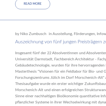
READ MORE
by
Niko Zumbusch
in
Ausstellung
,
Förderungen
,
Infow
Auszeichnung von fünf jungen Preisträgern z
Insgesamt fünf der 22 Absolventinnen und Absolventen
Universität Darmstadt, Fachbereich Architektur - Fac
Gebäudetechnologie, wurden für ihre hervorragenden 
Masterthesis "Visionen für ein Feldlabor für Bio- und
Forschungszentrums Jülich im Dorf Morschenich-Alt" 
Thesisaufgabe wurde ein erster wichtiger Zukunftsbaus
Morschenich-Alt und einen erfolgreichen Strukturwande
Sinne einer nachhaltigen Bioökonomie quantitative In
pflanzlicher Systeme in ihrer Wechselwirkung mit dy