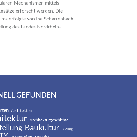
ularen Mechanismen mittels
Ansätze erforscht werden. Die
ums erfolgte von Ina Scharrenbach,
llung des Landes Nordrhein-
NELL GEFUNDEN
nten
Architekten
itektur
Architekturgeschichte
Baukultur
tellung
Bildung
TY