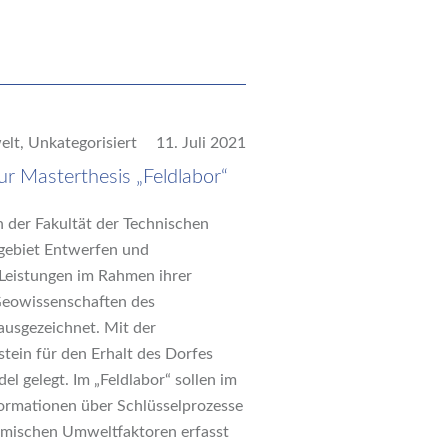
elt
,
Unkategorisiert
11. Juli 2021
ur Masterthesis „Feldlabor“
 der Fakultät der Technischen
hgebiet Entwerfen und
Leistungen im Rahmen ihrer
 Geowissenschaften des
ausgezeichnet. Mit der
tein für den Erhalt des Dorfes
l gelegt. Im „Feldlabor“ sollen im
formationen über Schlüsselprozesse
namischen Umweltfaktoren erfasst