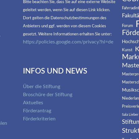
Bitte beachten Sie, dass Sie auf eine externe Website
Fahrradin
geleitet werden, wenn Sie auf diesen Link klicken.
Fakultä
Dort gelten die Datenschutzbestimmungen des
Forum
Anbieters und ggf. werden von diesem Cookies
Förd
R
gesetzt. Weitere Informationen erhalten Sie unter:
https://policies.google.com/privacy?hl=de
Hochsch
K
Kunst
Mark
Maste
INFOS UND NEWS
Masterpre
Mastersc
Über die Stiftung
Musiksc
Broschüre der Stiftung
Niederla
Aktuelles
Preisverl
Förderantrag
Sala Lieber
Förderkriterien
Stiftu
alen
Struk