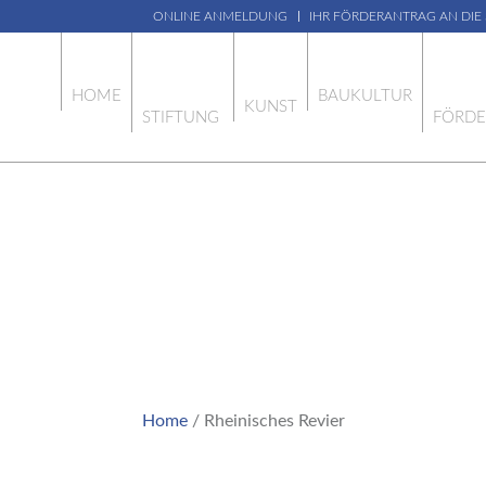
ONLINE ANMELDUNG
IHR FÖRDERANTRAG AN DIE
HOME
BAUKULTUR
KUNST
STIFTUNG
FÖRD
EINISCHES REV
Home
/
Rheinisches Revier