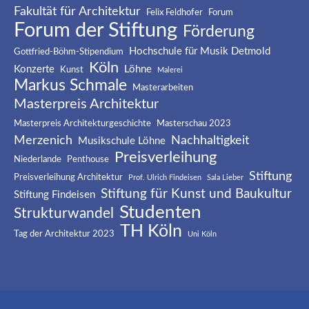
Fakultät für Architektur
Felix Feldhofer
Forum
Forum der Stiftung
Förderung
Hochschule für Musik Detmold
Gottfried-Böhm-Stipendium
Köln
Konzerte
Löhne
Kunst
Malerei
Markus Schmale
Masterarbeiten
Masterpreis Architektur
Masterpreis Architekturgeschichte
Masterschau 2023
Merzenich
Nachhaltigkeit
Musikschule Löhne
Preisverleihung
Niederlande
Penthouse
Stiftung
Preisverleihung Architektur
Prof. Ulrich Findeisen
Sala Lieber
Stiftung für Kunst und Baukultur
Stiftung Findeisen
Studenten
Strukturwandel
TH Köln
Tag der Architektur 2023
Uni Köln