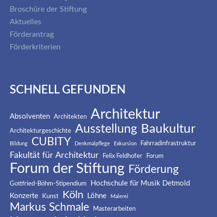
Broschüre der Stiftung
Aktuelles
Förderantrag
Förderkriterien
SCHNELL GEFUNDEN
Architektur
Absolventen
Architekten
Baukultur
Ausstellung
Architekturgeschichte
CUBITY
Fahrradinfrastruktur
Bildung
Denkmalpflege
Exkursion
Fakultät für Architektur
Felix Feldhofer
Forum
Forum der Stiftung
Förderung
Hochschule für Musik Detmold
Gottfried-Böhm-Stipendium
Köln
Konzerte
Löhne
Kunst
Malerei
Markus Schmale
Masterarbeiten