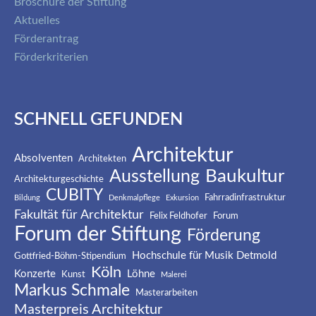
Broschüre der Stiftung
Aktuelles
Förderantrag
Förderkriterien
SCHNELL GEFUNDEN
Architektur
Absolventen
Architekten
Baukultur
Ausstellung
Architekturgeschichte
CUBITY
Fahrradinfrastruktur
Bildung
Denkmalpflege
Exkursion
Fakultät für Architektur
Felix Feldhofer
Forum
Forum der Stiftung
Förderung
Hochschule für Musik Detmold
Gottfried-Böhm-Stipendium
Köln
Konzerte
Löhne
Kunst
Malerei
Markus Schmale
Masterarbeiten
Masterpreis Architektur