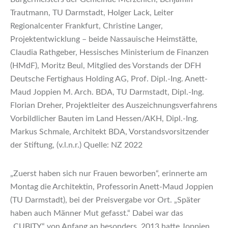
Trautmann, TU Darmstadt, Holger Lack, Leiter
Regionalcenter Frankfurt, Christine Langer,
Projektentwicklung – beide Nassauische Heimstätte,
Claudia Rathgeber, Hessisches Ministerium de Finanzen
(HMdF), Moritz Beul, Mitglied des Vorstands der DFH
Deutsche Fertighaus Holding AG, Prof. Dipl.-Ing. Anett-
Maud Joppien M. Arch. BDA, TU Darmstadt, Dipl.-Ing.
Florian Dreher, Projektleiter des Auszeichnungsverfahrens
Vorbildlicher Bauten im Land Hessen/AKH, Dipl.-Ing.
Markus Schmale, Architekt BDA, Vorstandsvorsitzender
der Stiftung, (v.l.n.r.) Quelle: NZ 2022
„Zuerst haben sich nur Frauen beworben“, erinnerte am
Montag die Architektin, Professorin Anett-Maud Joppien
(TU Darmstadt), bei der Preisvergabe vor Ort. „Später
haben auch Männer Mut gefasst.“ Dabei war das
„CUBITY“ von Anfang an besonders. 2013 hatte Joppien