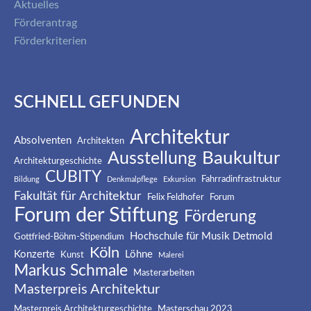
Aktuelles
Förderantrag
Förderkriterien
SCHNELL GEFUNDEN
Architektur
Absolventen
Architekten
Baukultur
Ausstellung
Architekturgeschichte
CUBITY
Fahrradinfrastruktur
Bildung
Denkmalpflege
Exkursion
Fakultät für Architektur
Felix Feldhofer
Forum
Forum der Stiftung
Förderung
Hochschule für Musik Detmold
Gottfried-Böhm-Stipendium
Köln
Konzerte
Löhne
Kunst
Malerei
Markus Schmale
Masterarbeiten
Masterpreis Architektur
Masterpreis Architekturgeschichte
Masterschau 2023