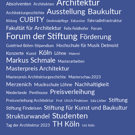
Architektur
Absolventen
Architekten
Baukultur
Ausstellung
Architekturgeschichte
CUBITY
Fahrradinfrastruktur
Bildung
Denkmalpflege
Exkursion
Fakultät für Architektur
Felix Feldhofer
Forum
Forum der Stiftung
Förderung
Hochschule für Musik Detmold
Gottfried-Böhm-Stipendium
Köln
Konzerte
Löhne
Kunst
Malerei
Markus Schmale
Masterarbeiten
Masterpreis Architektur
Masterpreis Architekturgeschichte
Masterschau 2023
Merzenich
Nachhaltigkeit
Musikschule Löhne
Preisverleihung
Niederlande
Penthouse
Stiftung
Preisverleihung Architektur
Prof. Ulrich Findeisen
Sala Lieber
Stiftung für Kunst und Baukultur
Stiftung Findeisen
Studenten
Strukturwandel
TH Köln
Tag der Architektur 2023
Uni Köln