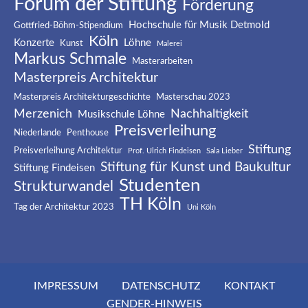
Forum der Stiftung
Förderung
Hochschule für Musik Detmold
Gottfried-Böhm-Stipendium
Köln
Konzerte
Löhne
Kunst
Malerei
Markus Schmale
Masterarbeiten
Masterpreis Architektur
Masterpreis Architekturgeschichte
Masterschau 2023
Merzenich
Nachhaltigkeit
Musikschule Löhne
Preisverleihung
Niederlande
Penthouse
Stiftung
Preisverleihung Architektur
Prof. Ulrich Findeisen
Sala Lieber
Stiftung für Kunst und Baukultur
Stiftung Findeisen
Studenten
Strukturwandel
TH Köln
Tag der Architektur 2023
Uni Köln
IMPRESSUM
DATENSCHUTZ
KONTAKT
GENDER-HINWEIS