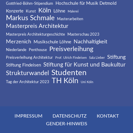
Hochschule für Musik Detmold
Gottfried-Böhm-Stipendium
Köln
Konzerte
Löhne
Kunst
Malerei
Markus Schmale
Masterarbeiten
Masterpreis Architektur
Masterpreis Architekturgeschichte
Masterschau 2023
Merzenich
Nachhaltigkeit
Musikschule Löhne
Preisverleihung
Niederlande
Penthouse
Stiftung
Preisverleihung Architektur
Prof. Ulrich Findeisen
Sala Lieber
Stiftung für Kunst und Baukultur
Stiftung Findeisen
Studenten
Strukturwandel
TH Köln
Tag der Architektur 2023
Uni Köln
IMPRESSUM
DATENSCHUTZ
KONTAKT
GENDER-HINWEIS