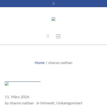
AUTHOR:
SHARON.NATHAN
Home
/
sharon.nathan
Beitrag
11. März 2026
by
sharon.nathan
in
Infowelt
,
Unkategorisiert