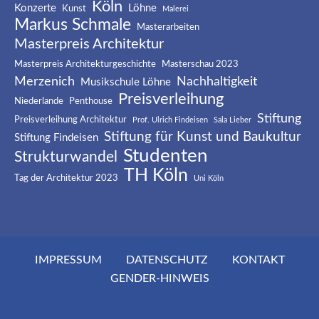
Köln
Konzerte
Löhne
Kunst
Malerei
Markus Schmale
Masterarbeiten
Masterpreis Architektur
Masterpreis Architekturgeschichte
Masterschau 2023
Merzenich
Nachhaltigkeit
Musikschule Löhne
Preisverleihung
Niederlande
Penthouse
Stiftung
Preisverleihung Architektur
Prof. Ulrich Findeisen
Sala Lieber
Stiftung für Kunst und Baukultur
Stiftung Findeisen
Studenten
Strukturwandel
TH Köln
Tag der Architektur 2023
Uni Köln
IMPRESSUM
DATENSCHUTZ
KONTAKT
GENDER-HINWEIS