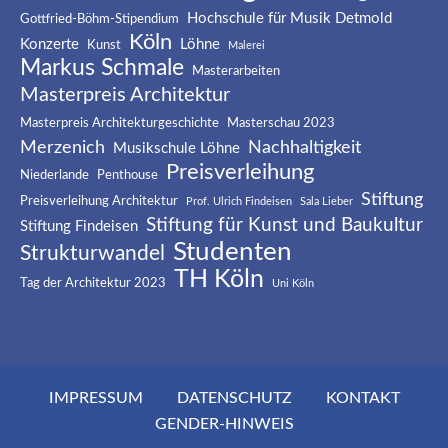
Hochschule für Musik Detmold
Gottfried-Böhm-Stipendium
Köln
Konzerte
Löhne
Kunst
Malerei
Markus Schmale
Masterarbeiten
Masterpreis Architektur
Masterpreis Architekturgeschichte
Masterschau 2023
Merzenich
Nachhaltigkeit
Musikschule Löhne
Preisverleihung
Niederlande
Penthouse
Stiftung
Preisverleihung Architektur
Prof. Ulrich Findeisen
Sala Lieber
Stiftung für Kunst und Baukultur
Stiftung Findeisen
Studenten
Strukturwandel
TH Köln
Tag der Architektur 2023
Uni Köln
IMPRESSUM
DATENSCHUTZ
KONTAKT
GENDER-HINWEIS