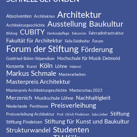
Architektur
Absolventen
Architekten
Baukultur
Ausstellung
Architekturgeschichte
CUBITY
Fahrradinfrastruktur
Bildung
Denkmalpflege
Exkursion
Fakultät für Architektur
Felix Feldhofer
Forum
Forum der Stiftung
Förderung
Hochschule für Musik Detmold
Gottfried-Böhm-Stipendium
Köln
Konzerte
Löhne
Kunst
Malerei
Markus Schmale
Masterarbeiten
Masterpreis Architektur
Masterpreis Architekturgeschichte
Masterschau 2023
Merzenich
Nachhaltigkeit
Musikschule Löhne
Preisverleihung
Niederlande
Penthouse
Stiftung
Preisverleihung Architektur
Prof. Ulrich Findeisen
Sala Lieber
Stiftung für Kunst und Baukultur
Stiftung Findeisen
Studenten
Strukturwandel