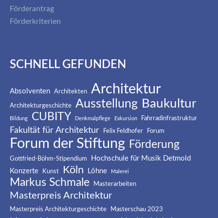
Förderantrag
Förderkriterien
SCHNELL GEFUNDEN
Architektur
Absolventen
Architekten
Baukultur
Ausstellung
Architekturgeschichte
CUBITY
Fahrradinfrastruktur
Bildung
Denkmalpflege
Exkursion
Fakultät für Architektur
Felix Feldhofer
Forum
Forum der Stiftung
Förderung
Hochschule für Musik Detmold
Gottfried-Böhm-Stipendium
Köln
Konzerte
Löhne
Kunst
Malerei
Markus Schmale
Masterarbeiten
Masterpreis Architektur
Masterpreis Architekturgeschichte
Masterschau 2023