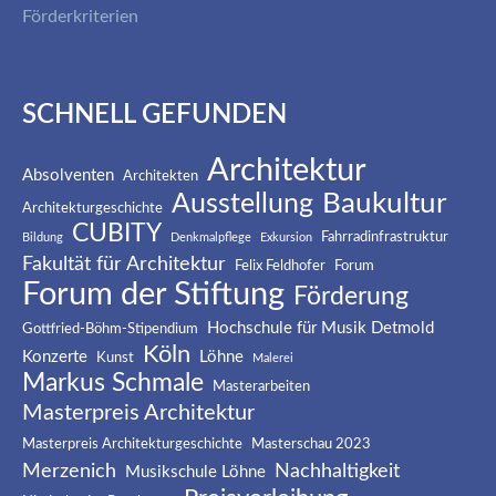
Förderkriterien
SCHNELL GEFUNDEN
Architektur
Absolventen
Architekten
Baukultur
Ausstellung
Architekturgeschichte
CUBITY
Fahrradinfrastruktur
Bildung
Denkmalpflege
Exkursion
Fakultät für Architektur
Felix Feldhofer
Forum
Forum der Stiftung
Förderung
Hochschule für Musik Detmold
Gottfried-Böhm-Stipendium
Köln
Konzerte
Löhne
Kunst
Malerei
Markus Schmale
Masterarbeiten
Masterpreis Architektur
Masterpreis Architekturgeschichte
Masterschau 2023
Merzenich
Nachhaltigkeit
Musikschule Löhne