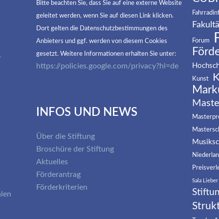
Bitte beachten Sie, dass Sie auf eine externe Website
Fahrradin
geleitet werden, wenn Sie auf diesen Link klicken.
Fakultä
Dort gelten die Datenschutzbestimmungen des
Forum
Anbieters und ggf. werden von diesem Cookies
Förd
R
gesetzt. Weitere Informationen erhalten Sie unter:
https://policies.google.com/privacy?hl=de
Hochsch
K
Kunst
Mark
Maste
INFOS UND NEWS
Masterpre
Mastersc
Über die Stiftung
Musiksc
Broschüre der Stiftung
Niederla
Aktuelles
Preisverl
Förderantrag
Sala Lieber
Förderkriterien
Stiftu
alen
Struk