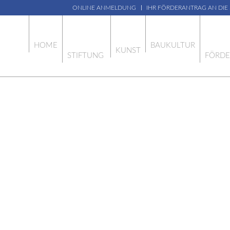
ONLINE ANMELDUNG
IHR FÖRDERANTRAG AN DIE
HOME
BAUKULTUR
KUNST
STIFTUNG
FÖRD
IA-EXKURSIO
 SCHATTEND
PROJEKT