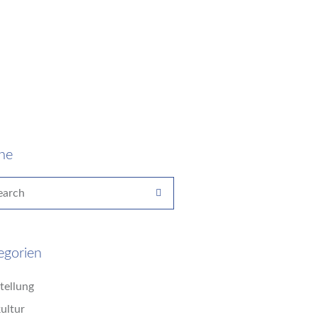
he
egorien
tellung
ultur