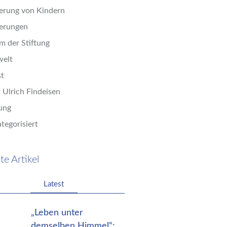
erung von Kindern
erungen
m der Stiftung
welt
st
. Ulrich Findeisen
tung
tegorisiert
te Artikel
Latest
„Leben unter
demselben Himmel“: