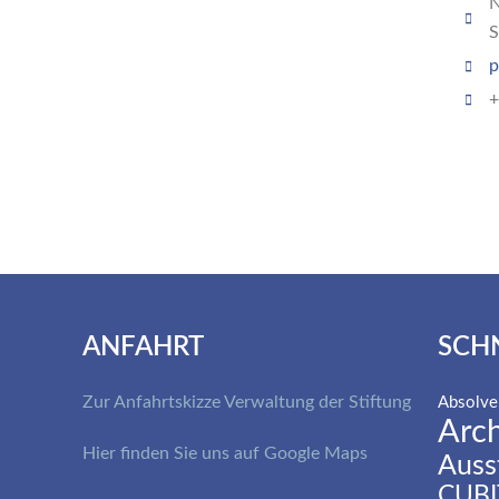
N
S
p
+
ANFAHRT
SCH
Zur Anfahrtskizze Verwaltung der Stiftung
Absolve
Arch
Hier finden Sie uns auf Google Maps
Auss
CUBI