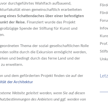
 zuvor durchgeführtes Wahlfach aufbauend,
Förd
ekturfakultät einen gemeinschaftlich erarbeiteten
Förd
ng eines Schattendaches über einer befestigten
Foru
punkt der Reise.
Finanziert wurde das Projekt
Info
 großzügige Spende der Stiftung für Kunst und
en.
Kun
Prof
eordneten Thema der sozial-gesellschaftlichen Rolle
Stif
enden sollte durch die Exkursion ermöglicht werden,
ärken und bedingt durch das ferne Land und der
Unka
 zu erweitern.
Letz
n und dem geförderten Projekt finden sie auf der
ltät der Architektur
 externe Website geleitet werden, wenn Sie auf diesen
schutzbestimmungen des Anbieters und ggf. werden von