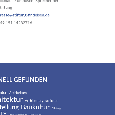
ikolaus Zumbusch, Sprecher der
tiftung
resse@stiftung-findeisen.de
49 151 14282716
NELL GEFUNDEN
nten
Architekten
itektur
Architekturgeschichte
Baukultur
tellung
Bildung
TY