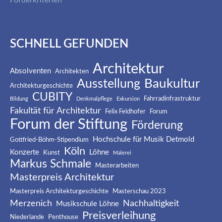
Förderkriterien
SCHNELL GEFUNDEN
Architektur
Absolventen
Architekten
Baukultur
Ausstellung
Architekturgeschichte
CUBITY
Fahrradinfrastruktur
Bildung
Denkmalpflege
Exkursion
Fakultät für Architektur
Felix Feldhofer
Forum
Forum der Stiftung
Förderung
Hochschule für Musik Detmold
Gottfried-Böhm-Stipendium
Köln
Konzerte
Löhne
Kunst
Malerei
Markus Schmale
Masterarbeiten
Masterpreis Architektur
Masterpreis Architekturgeschichte
Masterschau 2023
Merzenich
Nachhaltigkeit
Musikschule Löhne
Preisverleihung
Niederlande
Penthouse